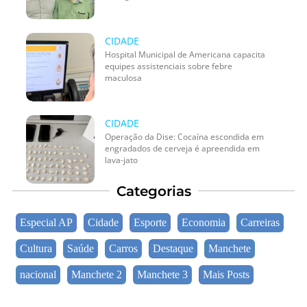
CIDADE
Hospital Municipal de Americana capacita
equipes assistenciais sobre febre
maculosa
CIDADE
Operação da Dise: Cocaína escondida em
engradados de cerveja é apreendida em
lava-jato
Categorias
Especial AP
Cidade
Esporte
Economia
Carreiras
Cultura
Saúde
Carros
Destaque
Manchete
nacional
Manchete 2
Manchete 3
Mais Posts